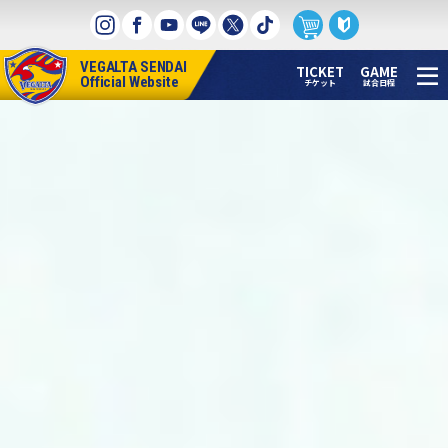
本
文
へ
VEGALTA SENDAI
ス
TICKET
GAME
Official Website
チケット
試合日程
キ
ッ
プ