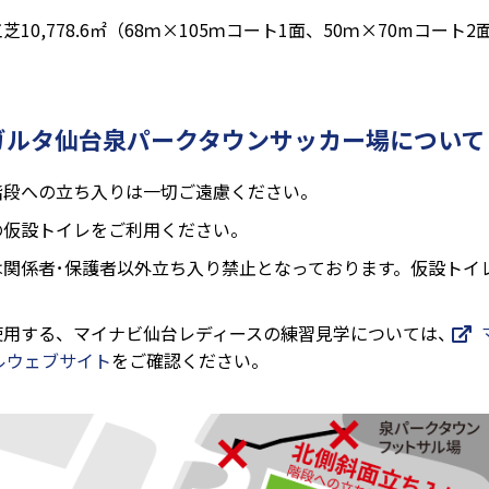
10,778.6㎡（68ｍ×105ｍコート1面、50ｍ×70mコート2
ガルタ仙台泉パークタウンサッカー場について
階段への立ち入りは一切ご遠慮ください。
の仮設トイレをご利用ください。
は関係者･保護者以外立ち入り禁止となっております。仮設トイ
使用する、マイナビ仙台レディースの練習見学については、
ルウェブサイト
をご確認ください。