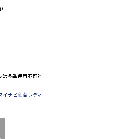
面）
レは冬季使用不可と
マイナビ仙台レディ