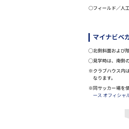
○フィールド／人工芝
マイナビベ
◯北側斜面および
◯見学時は、南側
※クラブハウス内
なります。
※同サッカー場を
ース オフィシャ