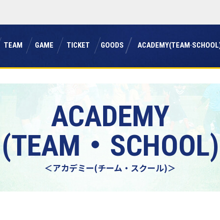
チーム
ゲーム
チケット
グッズ
アカデミー(チーム・スクール
TEAM
GAME
TICKET
GOODS
ACADEMY(TEAM·SCHOOL
ACADEMY
(TEAM・SCHOOL)
＜アカデミー(チーム・スクール)＞