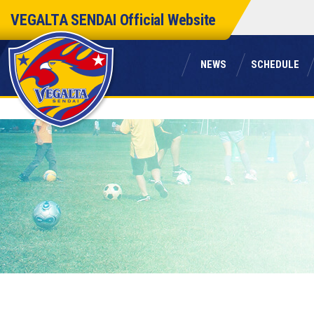
本
VEGALTA SENDAI
Official Website
文
へ
ス
ニュース
スケジュール
キ
NEWS
SCHEDULE
ッ
プ