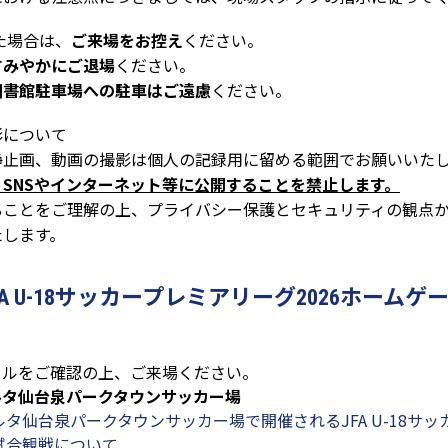
た場合は、
ご来場をお控え
ください。
すみやかにご退場
ください。
図書館駐車場への駐車はご遠慮
ください。
影について
静止画、動画の撮影は個人の記録用に留める範囲でお願いいた
SNSやインターネット等に公開することを禁止します。
ることをご理解の上、プライバシー保護とセキュリティの観点
たします。
A U-18サッカープレミアリーグ2026ホーム
ールをご確認の上、ご来場ください。
ルタ仙台泉パークタウンサッカー場
タ仙台泉パークタウンサッカー場で開催されるJFA U-18サ
の試合観戦について