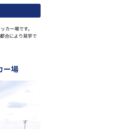
サッカー場です。
の都合により見学で
カー場