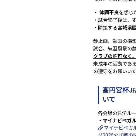
・
体調不良
を感じ
・試合終了後は、
・隣接する
宮城県
静止画、動画の撮
試合、練習風景の
クラブの許可なく、
未成年の活動であ
の遵守をお願いい
高円宮杯JF
いて
各会場の見学ル
・マイナビベガ
マイナビベガル
グ2026公式戦