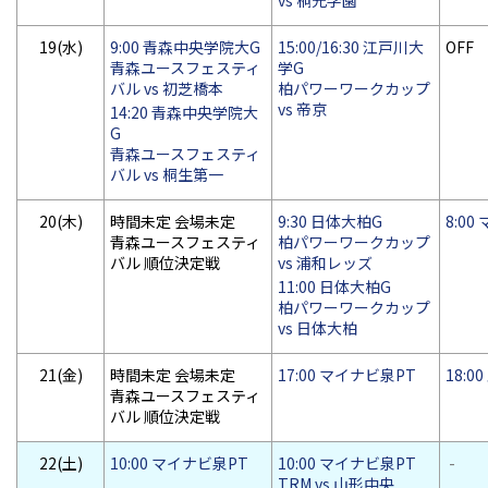
vs 桐光学園
19(水)
9:00 青森中央学院大G
15:00/16:30 江戸川大
OFF
青森ユースフェスティ
学G
バル vs 初芝橋本
柏パワーワークカップ
vs 帝京
14:20 青森中央学院大
G
青森ユースフェスティ
バル vs 桐生第一
20(木)
時間未定 会場未定
9:30 日体大柏G
8:0
青森ユースフェスティ
柏パワーワークカップ
バル 順位決定戦
vs 浦和レッズ
11:00 日体大柏G
柏パワーワークカップ
vs 日体大柏
21(金)
時間未定 会場未定
17:00 マイナビ泉PT
18:0
青森ユースフェスティ
バル 順位決定戦
22(土)
10:00 マイナビ泉PT
10:00 マイナビ泉PT
-
TRM vs 山形中央