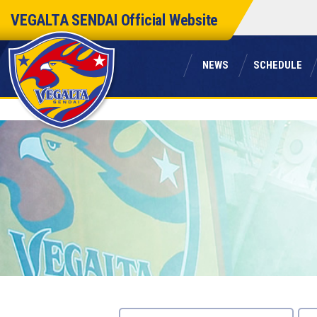
本
VEGALTA SENDAI
Official Website
文
へ
ス
ニュース
スケジュール
キ
NEWS
SCHEDULE
ッ
プ