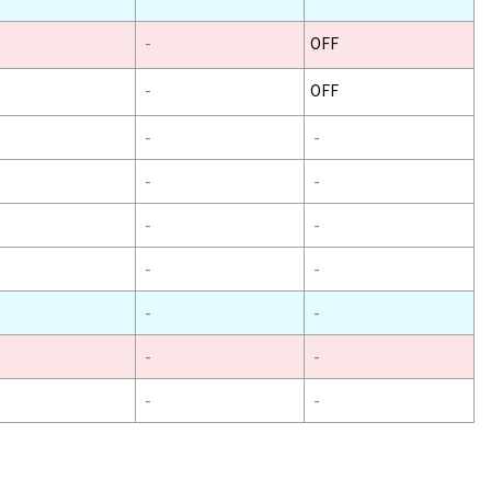
-
OFF
-
OFF
-
-
-
-
-
-
-
-
-
-
-
-
-
-