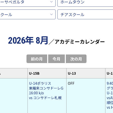
カーサベガルタ
ホームタウン
スクール
チアスクール
2026年 8月
アカデミーカレンダー
前の月
今月
次の月
A
U-15B
U-13
U-1
U-14ポラリス
OFF
9:4
東雁来コンサドーレG
グ
16:00 k/o
U-1
vs コンサドーレ札幌
vs
順
v