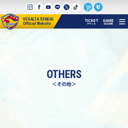
本
文
へ
VEGALTA SENDAI
ス
TICKET
GAME
Official Website
チケット
試合日程
キ
ッ
プ
OTHERS
＜その他＞